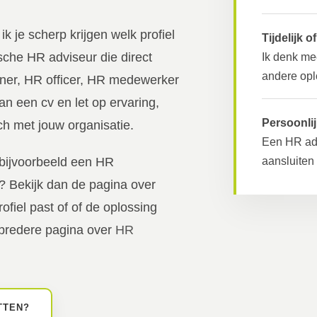
k je scherp krijgen welk profiel
Tijdelijk o
ische HR adviseur die direct
Ik denk mee
andere opl
ner, HR officer, HR medewerker
dan een cv en let op ervaring,
Persoonli
h met jouw organisatie.
Een HR adv
aansluiten
 bijvoorbeeld een HR
it? Bekijk dan de pagina over
rofiel past of of de oplossing
e bredere pagina over
HR
TTEN?